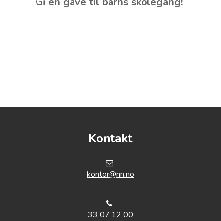
Gi en gave til barns skolegang!
Kontakt
k
ontor@nn.no
33 07 12 00