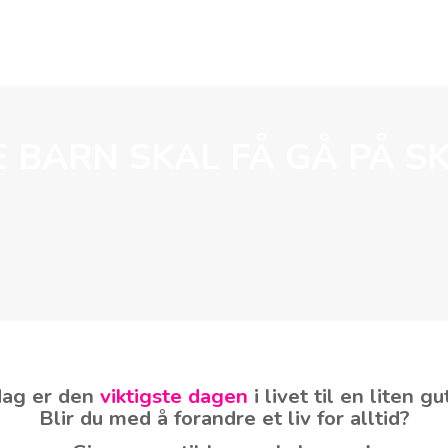
VÅRT ARBEID
AKTUELT
SKOLESAMARBEID
E BARN SKAL FÅ GÅ PÅ SK
dag er den
viktigste dagen
i livet til en liten gu
Blir du med å forandre et liv for alltid?