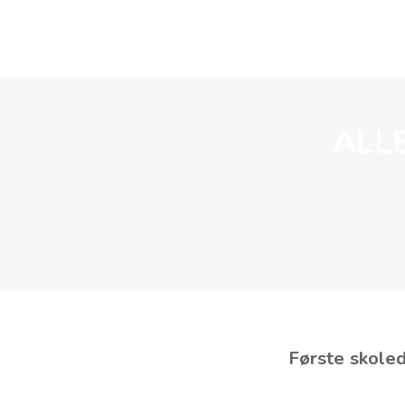
OM OSS
ALL
Første skole