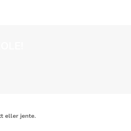
STØTT BARNA
OLE!
tt eller jente.