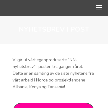
NYHETSBREV I POST
OM OSS
VÅRT ARBEID
AKTUELT
SKOLESAMARBEID
Vi gir ut vårt egenproduserte "NN-
nyhetsbrev" i posten tre ganger i året.
STØTT BARNA
Dette er en samling av de siste nyhetene fra
vårt arbeid i Norge og prosjektlandene
Albania, Kenya og Tanzania!