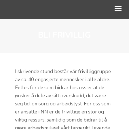
BLI FRIVILLIG
OM OSS
VÅRT ARBEID
AKTUELT
SKOLESAMARBEID
I skrivende stund består vår frivilliggruppe
av ca. 40 engasjerte mennesker i alle aldre.
STØTT BARNA
Felles for de som bidrar hos oss er at de
ønsker å dele av sitt overskudd, det være
seg tid, omsorg og arbeidslyst. For oss som
er ansatte i NN er de frivillige en stor og
viktig ressurs, samtidig som de bidrar til å
gjøre arbeidsmiljøet vårt fargerikt, levende