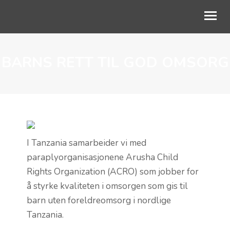
BARNS RETT TIL GOD OMSORG
OM OSS
VÅRT ARBEID
AKTUELT
SKOLESAMARBEID
I Tanzania samarbeider vi med
STØTT BARNA
paraplyorganisasjonene Arusha Child
Rights Organization (ACRO) som jobber for
å styrke kvaliteten i omsorgen som gis til
barn uten foreldreomsorg i nordlige
Tanzania.