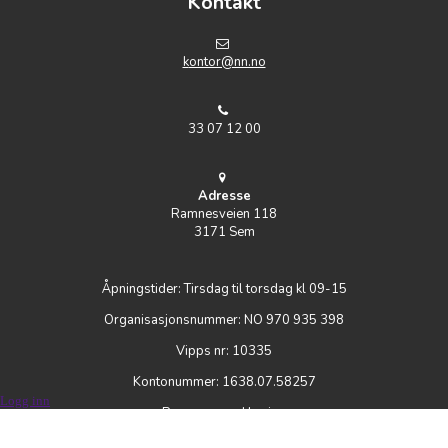
Kontakt
k
ontor@nn.no
33 07 12 00
Adresse
Ramnesveien 118
3171 Sem
Åpningstider: Tirsdag til torsdag kl 09-15
Organisasjonsnummer: NO 970 935 398
Vipps nr: 10335
Kontonummer: 1638.07.58257
Logg inn
Personvernerklæring